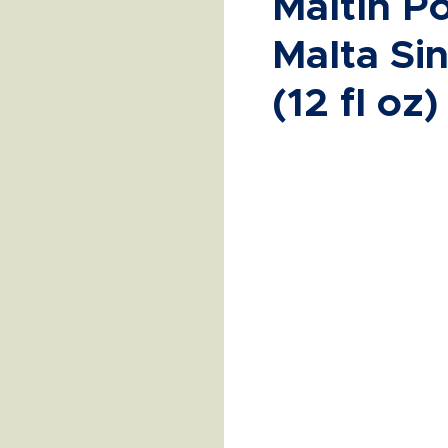
Maltín P
Malta Si
(12 fl oz)