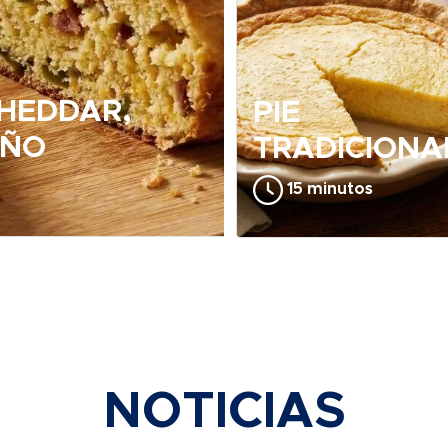
CHEDDAR,
PIE
EÑO
TRADICIONA
15 minutos
NOTICIAS