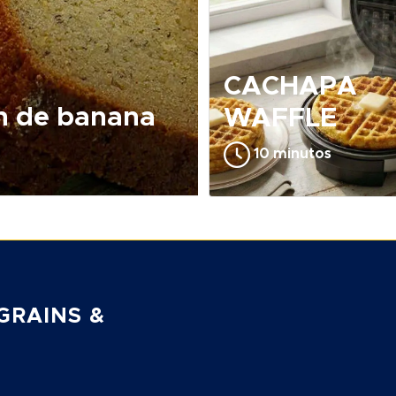
CACHAPA
n de banana
WAFFLE
10 minutos
GRAINS &