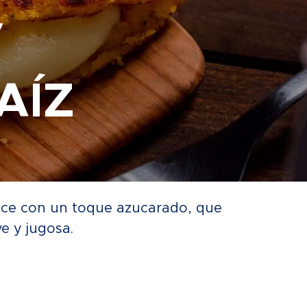
/
AÍZ
dulce con un toque azucarado, que
e y jugosa.